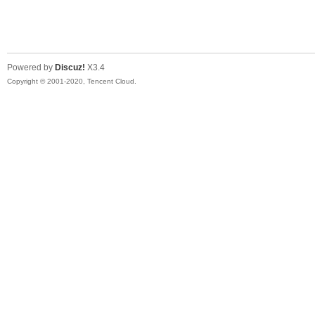
江
Powered by
Discuz!
X3.4
Copyright © 2001-2020, Tencent Cloud.
微
平